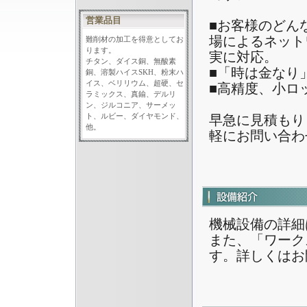
営業品目
■お客様のどん
場によるネット
難削材の加工を得意としてお
ります。
実に対応。
チタン、ダイス銅、無酸素
■「時は金なり
銅、溶製ハイスSKH、粉末ハ
イス、ベリリウム、超硬、セ
■高精度、小ロ
ラミックス、真鍮、デルリ
ン、ジルコニア、サーメッ
ト、ルビー、ダイヤモンド、
早急に見積もり
他。
軽にお問い合わ
機械設備の詳細
また、「ワークス
す。詳しくはお