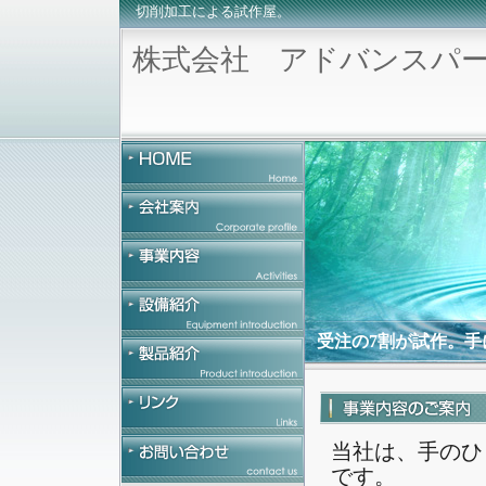
切削加工による試作屋。
株式会社 アドバンスパ
受注の7割が試作。
当社は、手のひ
です。